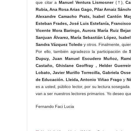
que citar a
Manuel Ventura Lismosner
(†),
Ca
Rubia, Ana Rosa Arias Gago, Pilar Arnaiz Sánch
Alexandre Camacho Prats, Isabel Cantón Mayo
Esteban Frades, José Luis Estefanía, Francisco 
Vicente Mora Baringo, Aurora María Ruiz Bej
Sanjuan Álvarez, María Sebastián López, Isabe
Sandra Vázquez Toledo
y otros. Finalmente, quie
Por ello, también agradezco la participación de
Dupuy, Juan Manuel Escudero Muñoz, Ramón 
Castaño, Ghislane Geoffray , Helder Guerrei
Lobato, Javier Murillo Torrecilla, Gabriela Oss
de Educación. Lleida, Antonio Viñao Frago
y
Né
es a usted, público lector, por su lectura sosegad
van a ser nuestros lectores primarios. Yo deseo qu
Fernando Faci Lucia