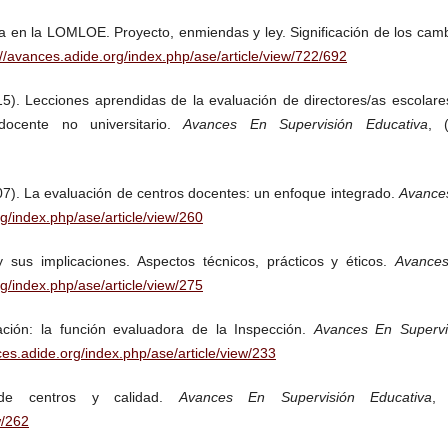
va en la LOMLOE. Proyecto, enmiendas y ley. Significación de los camb
://avances.adide.org/index.php/ase/article/view/722/692
2015). Lecciones aprendidas de la evaluación de directores/as escolar
ocente no universitario.
Avances En Supervisión Educativa
, (
2007). La evaluación de centros docentes: un enfoque integrado.
Avance
rg/index.php/ase/article/view/260
 sus implicaciones. Aspectos técnicos, prácticos y éticos.
Avance
rg/index.php/ase/article/view/275
ación: la función evaluadora de la Inspección.
Avances En Supervi
ces.adide.org/index.php/ase/article/view/233
 de centros y calidad.
Avances En Supervisión Educativa
, 
w/262