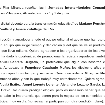
y Pilar Miranda reseñan las
I Jornadas Interterritoriales Comun
en Villajoyosa, Alicante, los días 1 y 2 de junio.
digital docente para la transformación educativa" de
Mariano Fernán
aillant y Ainara Zubillaga del Río
.
dirección y agradecer a todo el equipo editorial el apoyo que han oto
 en equipo que exige tiempo y dedicación y del que se ve el producto
que lleva editarlo. Quiero agradecer a los organizadores de los dive
ha dado la oportunidad de promocionar la revista y agradecer tambié
anuel Cabrera Delgado
, un profesional que sigue con nosotros e
nte. Agradezco a
Francisco Cuadrado Muñoz
los dieciocho años 
o y dejando su tiempo y esfuerzo. Quiero recordar a
Milagros M
te muchos años y con la que trabajé muy estrechamente. Quiero agrad
Alcalá Ibáñez
,
Ángel Lorente Lorente
,
Alejandro Lozano García
,
L
z Bravo.
No quiero prodigar elogios, pero es necesario saber que se
se sabe la importancia que tienen para la mejora de los contenidos d
icipan hoy en día (no revisan si participan con otra condición, claro)