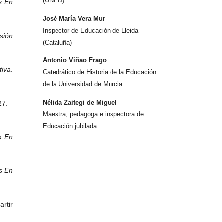
(UNED)
s En
José María Vera Mur
Inspector de Educación de Lleida
sión
(Cataluña)
Antonio Viñao Frago
iva
.
Catedrático de Historia de la Educación
de la Universidad de Murcia
Nélida Zaitegi de Miguel
 27.
Maestra, pedagoga e inspectora de
Educación jubilada
s En
s En
artir