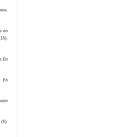
ios.
es en
15).
s En
s En
sión
(5).