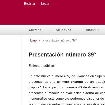
Register
Login
Current
All issues
About
Home
/
Presentación número 39º
Presentación número 39º
Estimado público:
En este nuevo número (39) de Avances en Supervisi
presentamos una
primera entrega
de un trabajo
mejora"
. En el próximo número 40 de diciembre d
presenten el modelo de evaluación externa de cen
monográfico esté completo podremos disponer de un
la coordinación entre comunidades, la investigació