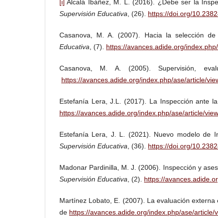
[i]
Alcalá Ibáñez, M. L. (2016). ¿Debe ser la Insp
Supervisión Educativa
, (26).
https://doi.org/10.238
Casanova, M. A. (2007). Hacia la selección de 
Educativa
, (7).
https://avances.adide.org/index.php/
Casanova, M. A. (2005). Supervisión, eva
https://avances.adide.org/index.php/ase/article/vie
Estefanía Lera, J.L. (2017). La Inspección ante 
https://avances.adide.org/index.php/ase/article/vie
Estefanía Lera, J. L. (2021). Nuevo modelo de I
Supervisión Educativa
, (36).
https://doi.org/10.238
Madonar Pardinilla, M. J. (2006). Inspección y asesor
Supervisión Educativa
, (2).
https://avances.adide.o
Martínez Lobato, E. (2007). La evaluación externa
de
https://avances.adide.org/index.php/ase/article/