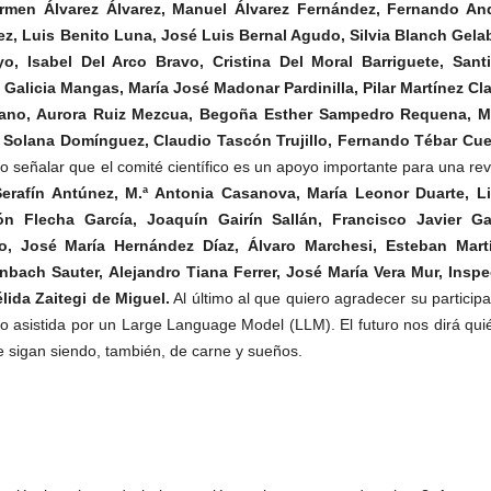
rmen Álvarez Álvarez,
Manuel Álvarez Fernández, Fernando An
ez, Luis Benito Luna, José Luis Bernal Agudo, Silvia Blanch Gelab
, Isabel Del Arco Bravo, Cristina Del Moral Barriguete, Sant
Galicia Mangas, María José Madonar Pardinilla, Pilar Martínez Cla
arano, Aurora Ruiz Mezcua, Begoña Esther Sampedro Requena, M
l Solana Domínguez, Claudio Tascón Trujillo, Fernando Tébar Cue
ro señalar que el comité científico es un apoyo importante para una rev
Serafín Antúnez, M.ª Antonia Casanova, María Leonor Duarte, L
Flecha García, Joaquín Gairín Sallán, Francisco Javier Ga
ro, José María Hernández Díaz, Álvaro Marchesi, Esteban Mart
enbach Sauter, Alejandro Tiana Ferrer, José María Vera Mur, Inspe
lida Zaitegi de Miguel.
Al último al que quiero agradecer su particip
a o asistida por un Large Language Model (LLM). El futuro nos dirá qu
e sigan siendo, también, de carne y sueños.