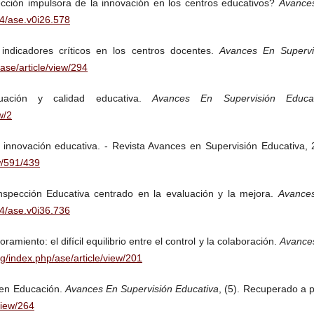
ección impulsora de la innovación en los centros educativos?
Avance
24/ase.v0i26.578
indicadores críticos en los centros docentes.
Avances En Supervi
ase/article/view/294
luación y calidad educativa.
Avances En Supervisión Educat
w/2
la innovación educativa. - Revista Avances en Supervisión Educativa,
w/591/439
nspección Educativa centrado en la evaluación y la mejora.
Avance
24/ase.v0i36.736
amiento: el difícil equilibrio entre el control y la colaboración.
Avance
rg/index.php/ase/article/view/201
 en Educación.
Avances En Supervisión Educativa
, (5). Recuperado a p
view/264