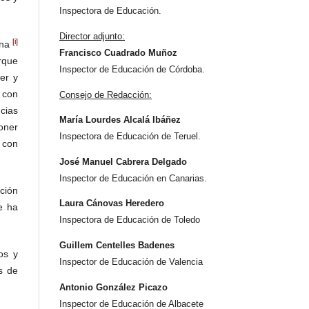
Inspectora de Educación.
Director adjunto:
[i]
rna
Francisco Cuadrado Muñoz
rque
Inspector de Educación de Córdoba.
er y
 con
Consejo de Redacción:
cias
María Lourdes Alcalá Ibáñez
poner
Inspectora de Educación de Teruel.
 con
José Manuel Cabrera Delgado
Inspector de Educación en Canarias.
ción
Laura Cánovas Heredero
e ha
Inspectora de Educación de Toledo
Guillem Centelles Badenes
os y
Inspector de Educación de Valencia
s de
Antonio González Picazo
Inspector de Educación de Albacete