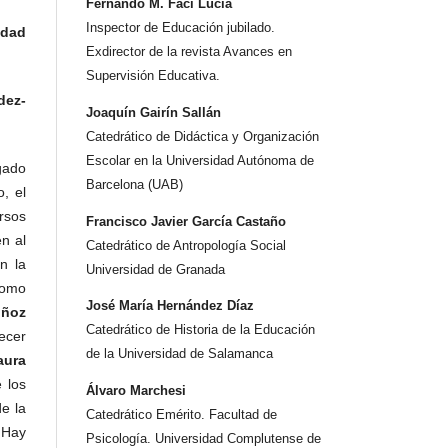
Fernando M. Faci Lucia
Inspector de Educación jubilado.
idad
Exdirector de la revista Avances en
Supervisión Educativa.
dez-
Joaquín Gairín Sallán
Catedrático de Didáctica y Organización
Escolar en la Universidad Autónoma de
rgado
Barcelona (UAB)
, el
rsos
Francisco Javier García Castaño
n al
Catedrático de Antropología Social
n la
Universidad de Granada
como
José María Hernández Díaz
uñoz
Catedrático de Historia de la Educación
ecer
de la Universidad de Salamanca
aura
 los
Álvaro Marchesi
e la
Catedrático Emérito. Facultad de
. Hay
Psicología. Universidad Complutense de