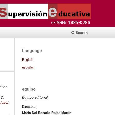
Search
Language
English
español
ction
equipo
,
2
.
Equipo editorial
p/ase/
Directora:
María Del Rosario Rojas Martín