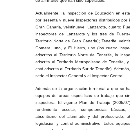
de afirmarse que han sido superadas.
Actualmente, la Inspección de Educación en es
por sesenta y nueve inspectores distribuidos por i
Gran Canaria, veintinueve; Lanzarote, cuatro; Fuer
inspectores de Lanzarote y los tres de Fuertev
Territorio Norte de Gran Canaria); Tenerife, veint
Gomera, uno, y El Hierro, uno (los cuatro insp
adscritos al Territorio Norte de Tenerife, la in
adscrita al Territorio Metropolitano de Tenerife, 
está adscrita al Territorio Sur de Tenerife). Ademá
sede el Inspector General y el Inspector Central.
Además de la organización territorial a que se h
equipos de áreas específicas de trabajo que si
inspectora. El vigente Plan de Trabajo (2005/07
rendimiento escolar; competencias básicas; 
absentismo del alumnado y del profesorado; at
legislación y control administrativo. Estos equip