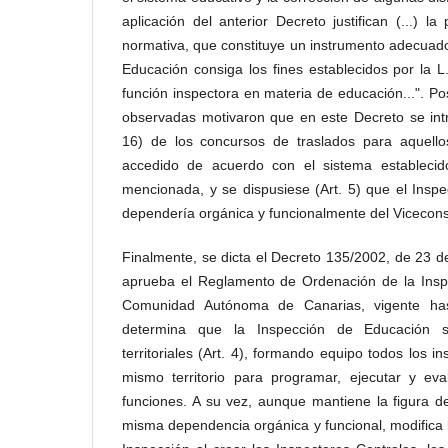
aplicación del anterior Decreto justifican (...) l
normativa, que constituye un instrumento adecuad
Educación consiga los fines establecidos por la L
función inspectora en materia de educación...". Po
observadas motivaron que en este Decreto se intr
16) de los concursos de traslados para aquello
accedido de acuerdo con el sistema establecid
mencionada, y se dispusiese (Art. 5) que el Insp
dependería orgánica y funcionalmente del Vicecon
Finalmente, se dicta el Decreto 135/2002, de 23 d
aprueba el Reglamento de Ordenación de la Insp
Comunidad Autónoma de Canarias, vigente has
determina que la Inspección de Educación se
territoriales (Art. 4), formando equipo todos los 
mismo territorio para programar, ejecutar y ev
funciones. A su vez, aunque mantiene la figura d
misma dependencia orgánica y funcional, modifica l