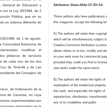
o, General de Educación y
Attribution Share-Alike CC BY-SA
n con la Ley 30/1984, de 2
unción Pública, que en su
Those authors who have publications w
ido un sistema diferente de
this magazine, accept the following te
A) The authors will retain their copyrig
 130/1988, de 1 de agosto,
which will be simultaneously subject t
 la Comunidad Autónoma de
Creative Commons Attribution License 
damentales modificar el
allows others to re-mix, modify and de
os jefaturas de servicios
on your work even for commercial pur
nal de cada uno de los dos
provided they credit you And to license
 Cruz de Tenerife y de Las
new works under the same terms.
dependiente del Consejero de
B) The authors will retain the rights of
exploitation of the intellectual property
marzo, de Ordenación de la
this work, and especially the rights of
oma de Canarias, en cuya
reproduction, distribution, transformati
aciones experimentadas por
any of its modalities and public
sfunciones observadas en la