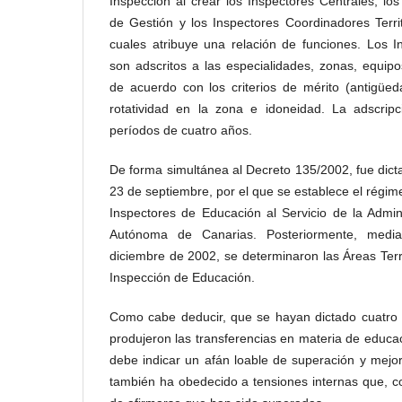
Inspección al crear los Inspectores Centrales, l
de Gestión y los Inspectores Coordinadores Terri
cuales atribuye una relación de funciones. Los I
son adscritos a las especialidades, zonas, equip
de acuerdo con los criterios de mérito (antigüed
rotatividad en la zona e idoneidad. La adscri
períodos de cuatro años.
De forma simultánea al Decreto 135/2002, fue dic
23 de septiembre, por el que se establece el régimen
Inspectores de Educación al Servicio de la Admi
Autónoma de Canarias. Posteriormente, med
diciembre de 2002, se determinaron las Áreas Terri
Inspección de Educación.
Como cabe deducir, que se hayan dictado cuatro
produjeron las transferencias en materia de educa
debe indicar un afán loable de superación y mejor
también ha obedecido a tensiones internas que, c