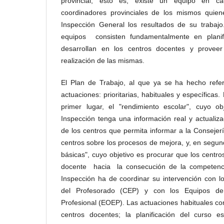
provincial, esto es, existe un equipo en ca
coordinadores provinciales de los mismos quie
Inspección General los resultados de su trabajo
equipos consisten fundamentalmente en planif
desarrollan en los centros docentes y proveer
realización de las mismas.
El Plan de Trabajo, al que ya se ha hecho refer
actuaciones: prioritarias, habituales y específicas.
primer lugar, el "rendimiento escolar", cuyo ob
Inspección tenga una información real y actualiz
de los centros que permita informar a la Consejerí
centros sobre los procesos de mejora, y, en segun
básicas", cuyo objetivo es procurar que los centr
docente hacia la consecución de la competenci
Inspección ha de coordinar su intervención con l
del Profesorado (CEP) y con los Equipos de 
Profesional (EOEP). Las actuaciones habituales c
centros docentes; la planificación del curso es