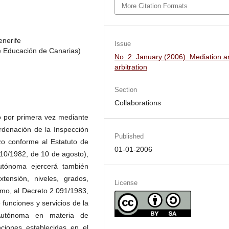
More Citation Formats
enerife
Issue
e Educación de Canarias)
No. 2: January (2006). Mediation a
arbitration
Section
Collaborations
ó por primera vez mediante
Ordenación de la Inspección
Published
o conforme al Estatuto de
01-01-2006
 10/1982, de 10 de agosto),
tónoma ejercerá también
ensión, niveles, grados,
License
smo, al Decreto 2.091/1983,
 funciones y servicios de la
Autónoma en materia de
ciones establecidas en el