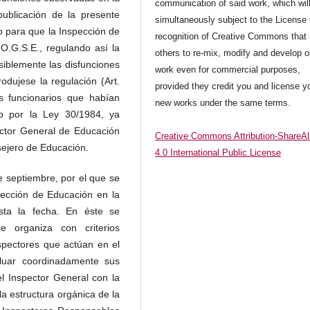
communication of said work, which wil
a publicación de la presente
simultaneously subject to the License
o para que la Inspección de
recognition of Creative Commons that 
.O.G.S.E., regulando así la
others to re-mix, modify and develop o
siblemente las disfunciones
work even for commercial purposes,
odujese la regulación (Art.
provided they credit you and license y
s funcionarios que habían
new works under the same terms.
o por la Ley 30/1984, ya
ector General de Educación
Creative Commons Attribution-ShareAl
sejero de Educación.
4.0 International Public License
e septiembre, por el que se
ección de Educación en la
ta la fecha. En éste se
 organiza con criterios
inspectores que actúan en el
aluar coordinadamente sus
el Inspector General con la
a estructura orgánica de la