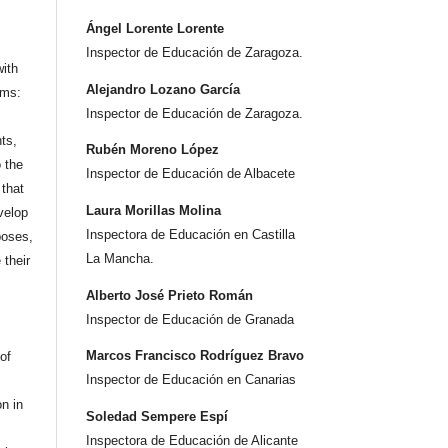
Ángel Lorente Lorente
Inspector de Educación de Zaragoza.
ith
Alejandro Lozano García
rms:
Inspector de Educación de Zaragoza.
hts,
Rubén Moreno López
o the
Inspector de Educación de Albacete
that
Laura Morillas Molina
velop
Inspectora de Educación en Castilla
poses,
La Mancha.
 their
Alberto José Prieto Román
Inspector de Educación de Granada
Marcos Francisco Rodríguez Bravo
 of
Inspector de Educación en Canarias
on in
Soledad Sempere Espí
Inspectora de Educación de Alicante